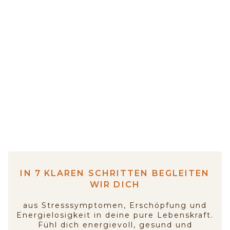
So fühlt sich ein Neubeginn mit
unserer Aya- Bewusstseinsmethode
an
IN 7 KLAREN SCHRITTEN BEGLEITEN
WIR DICH
aus Stresssymptomen, Erschöpfung und
Energielosigkeit in deine pure Lebenskraft.
Fühl dich energievoll, gesund und