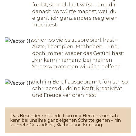
fühlst, schnell laut wirst – und dir
danach Vorwürfe machst, weil du
eigentlich ganz anders reagieren
möchtest.
schon so vieles ausprobiert hast –
Ärzte, Therapien, Methoden – und
doch immer wieder das Gefühl hast:
„Mir kann niemand bei meinen
Stresssymptomen wirklich helfen.“
dich im Beruf ausgebrannt fühlst – so
sehr, dass du deine Kraft, Kreativität
und Freude verloren hast.
Das Besondere ist: Jede Frau und Herzensmensch
kann bei uns ihre ganz eigenen Schritte gehen – hin
zu mehr Gesundheit, Klarheit und Erfüllung.